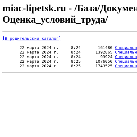
miac-lipetsk.ru - /База/Докум
Оценка_условий_труда/
[В родительский каталог]
       22 марта 2024 г.     8:24       161480 
Специальн
       22 марта 2024 г.     8:24      1392865 
Специальн
       22 марта 2024 г.     8:24        93924 
Специальн
       22 марта 2024 г.     8:25      1076050 
Специальн
       22 марта 2024 г.     8:25      1743525 
Специальн