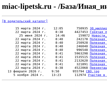
miac-lipetsk.ru - /База/Ина
[В родительский каталог]
       15 марта 2024 г.    12:05       750935 
30_миллио
       22 марта 2024 г.     8:38      4427453 
Горячая л
         25 июня 2024 г.    14:46       159072 
Новости_
       22 марта 2024 г.     8:40       242178 
Полезная 
       22 марта 2024 г.     8:40       250928 
Полезная 
       22 марта 2024 г.     8:40       246040 
Полезная 
       22 марта 2024 г.     8:40       996548 
Полезная 
       22 марта 2024 г.     8:41      5963298 
Полезная 
       22 марта 2024 г.     8:41      1535515 
Полезная 
       22 марта 2024 г.     8:41      2132620 
Полезная 
       22 марта 2024 г.     8:41       321891 
Полезная 
       22 марта 2024 г.     8:38      4522068 
Презентац
   13 февраля 2026 г.     9:50       955794 
СВО.jpg
      5 ноября 2024 г.    13:23       112974 
Участие в 