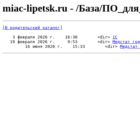
miac-lipetsk.ru - /База/ПО_
[В родительский каталог]
    3 февраля 2026 г.    16:38        <dir> 
1С
   19 февраля 2026 г.     9:53        <dir> 
Медстат год
         16 июня 2026 г.    15:33        <dir> 
Медстат 