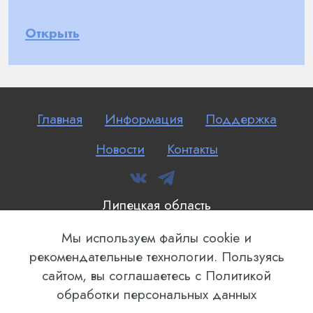
Открыть
Главная
Информация
Поддержка
Новости
Контакты
Липецкая область
"Медицинский информационно-
Мы используем файлы cookie и
аналитический центр и центр государственных
рекомендательные технологии. Пользуясь
закупок в сфере здравоохранения"
сайтом, вы соглашаетесь с Политикой
2025
обработки персональных данных