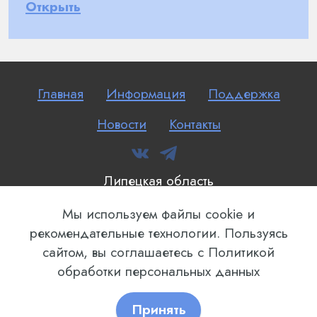
Открыть
Главная
Информация
Поддержка
Новости
Контакты
Липецкая область
"Медицинский информационно-
Мы используем файлы cookie и
аналитический центр и центр государственных
рекомендательные технологии. Пользуясь
закупок в сфере здравоохранения"
сайтом, вы соглашаетесь с Политикой
2025
обработки персональных данных
Принять
Best AI Website Maker